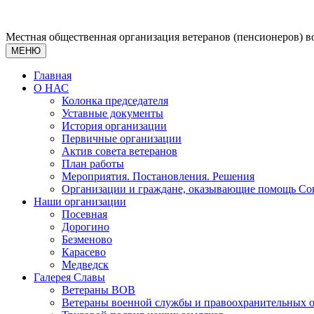
Местная общественная организация ветеранов (пенсионеров) 
МЕНЮ
Главная
О НАС
Колонка председателя
Уставные документы
История организации
Первичные организации
Актив совета ветеранов
План работы
Мероприятия. Постановления. Решения
Организации и граждане, оказывающие помощь Сов
Наши организации
Посевная
Дорогино
Безменово
Карасево
Медведск
Галерея Славы
Ветераны ВОВ
Ветераны военной службы и правоохранительных 