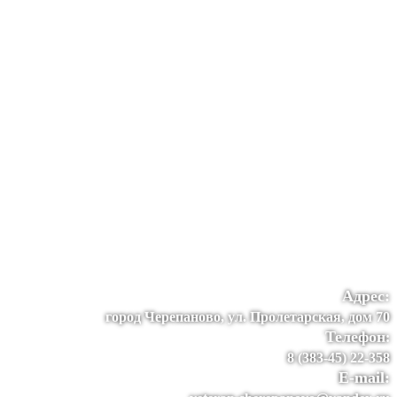
Адрес:
город Черепаново, ул. Пролетарская, дом 70
Телефон
:
8 (383-45) 22-358
E-mail: